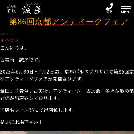
toggl
電話
MENU
第86回京都アンティークフェア
2023-06-23
イベント
こんにちは、
古美術 誠屋です。
2023年6月30日～7月2日迄、京都パルスプラザにて第86回京
都アンティークフェアが開催されます。
全国より骨董、古美術、アンティーク、古民芸、等々多数の業
者様が出店致しております。
当店もブース35にて出店致します。
是非ご来場下さい！