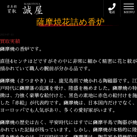
toggl
電話
MENU
薩摩焼花詰め香炉
2023-07-11
買取実績
薩摩焼の香炉です。
直径4センチほどですがその中に非常に細かく精密に花と紋が
描かれていて職人の腕前が分かる品です。
薩摩焼（さつまやき）は、鹿児島県で焼かれる陶磁器です。江
戸時代に薩摩藩の庇護を受け、隆盛を極めました。薩摩焼の特
徴は、力強く豪華な絵付けと、黒色の素地に赤色の絵付けを施
した「赤絵」が代表的です。薩摩焼は、日本国内だけでなく、
ヨーロッパでも人気があり、多くの愛好家がいます。
薩摩焼の歴史は古く、平安時代にはすでに薩摩半島で陶器が焼
かれていた記録が残っています。しかし、薩摩焼が本格的に隆